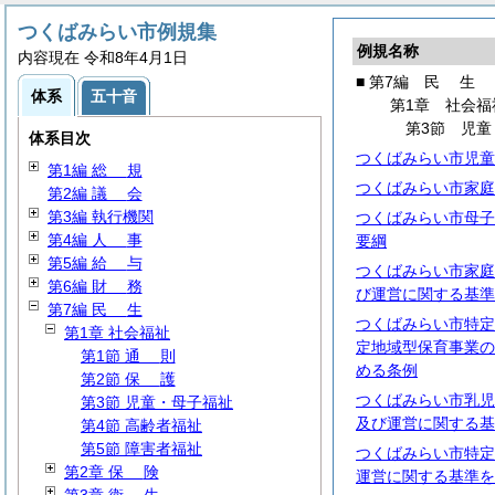
つくばみらい市例規集
例規名称
内容現在 令和8年4月1日
■ 第7編
民
生
体系
五十音
第1章 社会福
第3節 児童
体系目次
つくばみらい市児童
第1編
総
規
つくばみらい市家庭
第2編
議
会
第3編 執行機関
つくばみらい市母子
第4編
人
事
要綱
第5編
給
与
つくばみらい市家庭
第6編
財
務
び運営に関する基準
第7編
民
生
つくばみらい市特定
第1章 社会福祉
定地域型保育事業の
第1節
通
則
める条例
第2節
保
護
つくばみらい市乳児
第3節 児童・母子福祉
及び運営に関する基
第4節 高齢者福祉
第5節 障害者福祉
つくばみらい市特定
第2章
保
険
運営に関する基準を