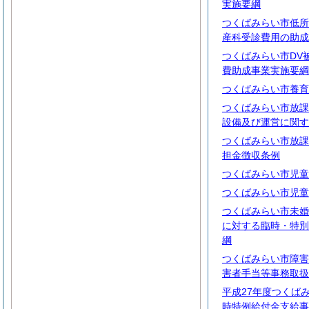
実施要綱
つくばみらい市低所
産科受診費用の助成
つくばみらい市DV
費助成事業実施要綱
つくばみらい市養育
つくばみらい市放課
設備及び運営に関す
つくばみらい市放課
担金徴収条例
つくばみらい市児童
つくばみらい市児童
つくばみらい市未婚
に対する臨時・特別
綱
つくばみらい市障害
害者手当等事務取扱
平成27年度つくば
時特例給付金支給事