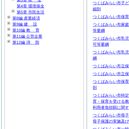
第3章
衛
生
つくばみらい市子ど
第4章 環境保全
細則
第5章 市民生活
つくばみらい市保育
第8編 産業経済
第9編
建
設
つくばみらい市家庭
第10編
教
育
等要綱
第11編 公営企業
つくばみらい市乳児
第12編
消
防
可等要綱
つくばみらい市乳児
綱
つくばみらい市立保
つくばみらい市立保
つくばみらい市保育
則
つくばみらい市特定
育・保育を受ける教
利用者負担額に関す
つくばみらい市母子
母子保護の実施及び