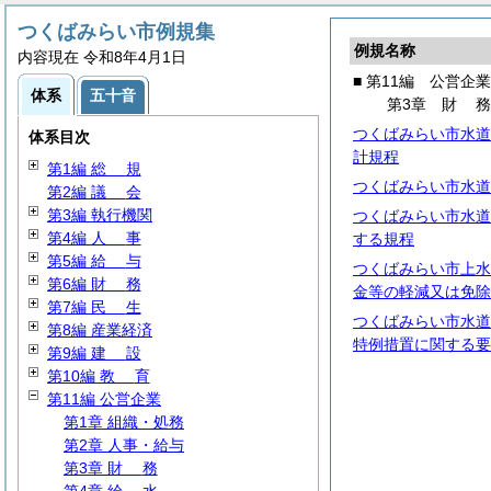
つくばみらい市例規集
例規名称
内容現在 令和8年4月1日
■ 第11編 公営企業
体系
五十音
第3章
財
つくばみらい市水道
体系目次
計規程
第1編
総
規
つくばみらい市水道
第2編
議
会
第3編 執行機関
つくばみらい市水道
第4編
人
事
する規程
第5編
給
与
つくばみらい市上水
第6編
財
務
金等の軽減又は免除
第7編
民
生
つくばみらい市水道
第8編 産業経済
特例措置に関する要
第9編
建
設
第10編
教
育
第11編 公営企業
第1章 組織・処務
第2章 人事・給与
第3章
財
務