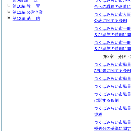
第9編
建
設
つくばみらい市から
第10編
教
育
合への職員の派遣に
第11編 公営企業
つくばみらい市人事
第12編
消
防
公表に関する条例
つくばみらい市一般
及び給与の特例に関
つくばみらい市一般
及び給与の特例に関
第2章 分限・
つくばみらい市職員
び効果に関する条例
つくばみらい市職員
つくばみらい市職員
つくばみらい市職員
に関する条例
つくばみらい市職員
規程
つくばみらい市職員
戒処分の基準に関す