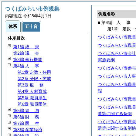
つくばみらい市例規集
例規名称
内容現在 令和8年4月1日
■ 第4編
人
事
体系
五十音
第1章 定数・
つくばみらい市職員
体系目次
つくばみらい市職員
第1編
総
規
第2編
議
会
つくばみらい市会計
第3編 執行機関
実施要綱
第4編
人
事
つくばみらい市参与
第1章 定数・任用
つくばみらい市人事
第2章 分限・懲戒
つくばみらい市職員
第3章
服
務
程
第4章 人材育成
第5章 職員厚生
つくばみらい市職員
第6章 職員団体
つくばみらい市職員
第5編
給
与
遣等に関する条例
第6編
財
務
つくばみらい市職員
第7編
民
生
遣等に関する条例施
第8編 産業経済