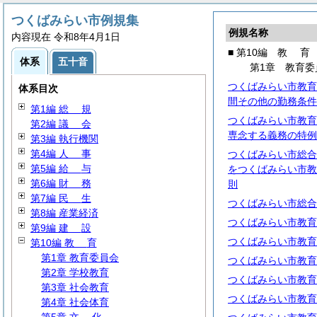
つくばみらい市例規集
例規名称
内容現在 令和8年4月1日
■ 第10編
教
育
体系
五十音
第1章 教育委
つくばみらい市教育
体系目次
間その他の勤務条件
第1編
総
規
つくばみらい市教育
第2編
議
会
専念する義務の特例
第3編 執行機関
第4編
人
事
つくばみらい市総合
第5編
給
与
をつくばみらい市教
第6編
財
務
則
第7編
民
生
つくばみらい市総合
第8編 産業経済
つくばみらい市教育
第9編
建
設
つくばみらい市教育
第10編
教
育
第1章 教育委員会
つくばみらい市教育
第2章 学校教育
つくばみらい市教育
第3章 社会教育
つくばみらい市教育
第4章 社会体育