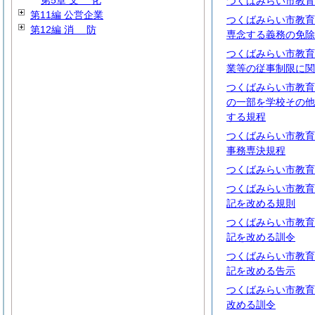
第5章
文
化
つくばみらい市教育
第11編 公営企業
つくばみらい市教育
第12編
消
防
専念する義務の免除
つくばみらい市教育
業等の従事制限に関
つくばみらい市教育
の一部を学校その他
する規程
つくばみらい市教育
事務専決規程
つくばみらい市教育
つくばみらい市教育
記を改める規則
つくばみらい市教育
記を改める訓令
つくばみらい市教育
記を改める告示
つくばみらい市教育
改める訓令