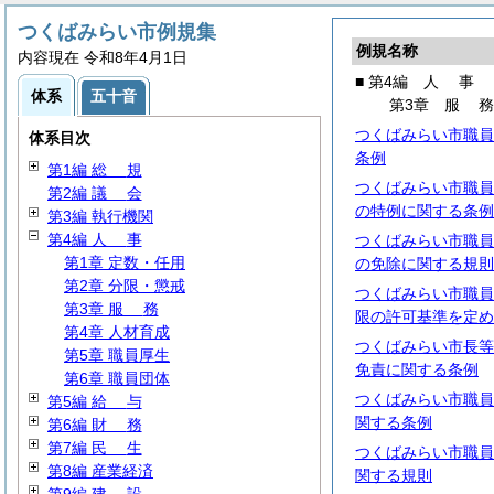
つくばみらい市例規集
例規名称
内容現在 令和8年4月1日
■ 第4編
人
事
体系
五十音
第3章
服
つくばみらい市職員
体系目次
条例
第1編
総
規
つくばみらい市職員
第2編
議
会
の特例に関する条例
第3編 執行機関
第4編
人
事
つくばみらい市職員
第1章 定数・任用
の免除に関する規則
第2章 分限・懲戒
つくばみらい市職員
第3章
服
務
限の許可基準を定め
第4章 人材育成
つくばみらい市長等
第5章 職員厚生
免責に関する条例
第6章 職員団体
つくばみらい市職員
第5編
給
与
関する条例
第6編
財
務
第7編
民
生
つくばみらい市職員
第8編 産業経済
関する規則