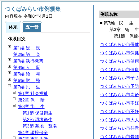
つくばみらい市例規集
例規名称
内容現在 令和8年4月1日
■ 第7編
民
生
体系
五十音
第3章
衛
第1節 保健
体系目次
つくばみらい市保健
第1編
総
規
つくばみらい市保健
第2編
議
会
第3編 執行機関
つくばみらい市健康
第4編
人
事
つくばみらい市健康
第5編
給
与
つくばみらい市予防
第6編
財
務
つくばみらい市予防
第7編
民
生
第1章 社会福祉
つくばみらい市高齢
第2章
保
険
つくばみらい市不妊
第3章
衛
生
つくばみらい市不妊
第1節 保健衛生
第2節 環境衛生
つくばみらい市大人
第3節 墓地・斎場
つくばみらい市任意
第4章 環境保全
つくばみらい市骨髄