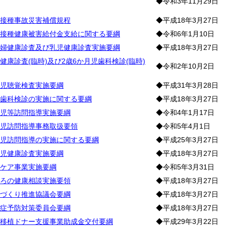
◆令和3年11月29日
接種事故災害補償規程
◆平成18年3月27日
接種健康被害給付金支給に関する要綱
◆令和6年1月10日
婦健康診査及び乳児健康診査実施要綱
◆平成18年3月27日
康診査(臨時)及び2歳6か月児歯科検診(臨時)
◆令和2年10月2日
児聴覚検査実施要綱
◆平成31年3月28日
歯科検診の実施に関する要綱
◆平成18年3月27日
児等訪問指導実施要綱
◆令和4年1月17日
児訪問指導事務取扱要領
◆令和5年4月1日
児訪問指導の実施に関する要綱
◆平成25年3月27日
児健康診査実施要綱
◆平成18年3月27日
ケア事業実施要綱
◆令和5年3月31日
ろの健康相談実施要領
◆平成18年3月27日
づくり推進協議会要綱
◆平成18年3月27日
症予防対策委員会要綱
◆平成18年3月27日
移植ドナー支援事業助成金交付要綱
◆平成29年3月22日