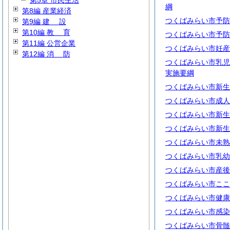
第5章 市民生活
綱
第8編 産業経済
つくばみらい市予防
第9編
建
設
第10編
教
育
つくばみらい市予防
第11編 公営企業
つくばみらい市妊産
第12編
消
防
つくばみらい市乳児健
実施要綱
つくばみらい市新生
つくばみらい市成人
つくばみらい市新生
つくばみらい市新生
つくばみらい市未熟
つくばみらい市乳幼
つくばみらい市産後
つくばみらい市ここ
つくばみらい市健康
つくばみらい市感染
つくばみらい市骨髄