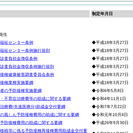
制定年月日
生
衛生
福祉センター条例
◆平成18年3月27日
福祉センター条例施行規則
◆平成18年3月27日
診査負担金徴収条例
◆平成18年3月27日
診査負担金徴収条例施行規則
◆平成18年3月27日
接種健康被害調査委員会条例
◆平成18年3月27日
接種業務実施要綱
◆平成18年3月27日
者の予防接種実施要綱
◆令和6年5月8日
・不育症治療費等の助成に関する要綱
◆令和4年11月1日
治療費(先進医療分)助成金交付要綱
◆令和7年7月22日
の風しん予防接種費用の助成に関する要綱
◆令和元年10月4日
予防接種費用の助成に関する要綱
◆平成26年9月30日
移植等に係る予防接種再接種費用助成金交付要