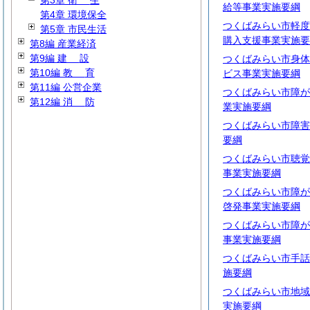
第3章
衛
生
給等事業実施要綱
第4章 環境保全
つくばみらい市軽度
第5章 市民生活
購入支援事業実施要
第8編 産業経済
第9編
建
設
つくばみらい市身体
第10編
教
育
ビス事業実施要綱
第11編 公営企業
つくばみらい市障が
第12編
消
防
業実施要綱
つくばみらい市障害
要綱
つくばみらい市聴覚
事業実施要綱
つくばみらい市障が
啓発事業実施要綱
つくばみらい市障が
事業実施要綱
つくばみらい市手話
施要綱
つくばみらい市地域
実施要綱