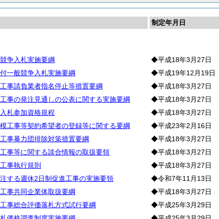
制定年月日
約
競争入札実施要綱
◆平成18年3月27日
付一般競争入札実施要綱
◆平成19年12月19日
工事請負業者指名停止等措置要綱
◆平成18年3月27日
工事の発注見通しの公表に関する実施要綱
◆平成18年3月27日
入札参加資格規程
◆平成18年3月27日
模工事等契約希望者の登録等に関する要綱
◆平成23年2月16日
工事暴力団排除対策措置要綱
◆平成18年3月27日
工事等に関する談合情報の取扱要領
◆平成18年3月27日
工事執行規則
◆平成18年3月27日
注する週休2日制促進工事の実施要領
◆令和7年11月13日
工事共同企業体取扱要綱
◆平成18年3月27日
工事総合評価落札方式試行要綱
◆平成25年3月29日
札価格調査制度実施要綱
◆平成25年3月29日