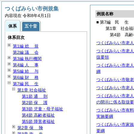
つくばみらい市例規集
例規名称
内容現在 令和8年4月1日
■ 第7編
民
生
体系
五十音
第1章 社会福
第4節 高齢
体系目次
つくばみらい市老人
第1編
総
規
つくばみらい市老人
第2編
議
会
扱要領
第3編 執行機関
第4編
人
事
つくばみらい市老人
第5編
給
与
綱
第6編
財
務
つくばみらい市敬老
第7編
民
生
つくばみらい市老人
第1章 社会福祉
つくばみらい市老人
第1節
通
則
の開示に係る取扱要
第2節
保
護
第3節 児童・母子福祉
つくばみらい市有料
第4節 高齢者福祉
実施要綱
第5節 障害者福祉
つくばみらい市家族
第2章
保
険
要綱