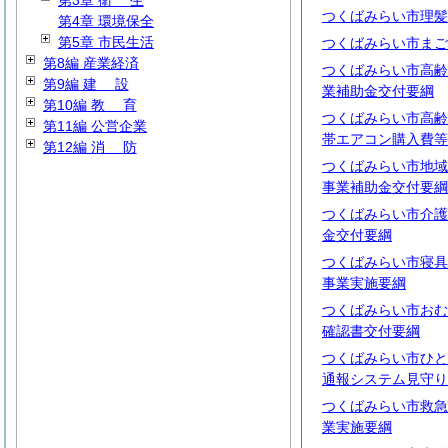
第3章
衛
生
つくばみらい市理髪
第4章 環境保全
第5章 市民生活
つくばみらい市まご
第8編 産業経済
つくばみらい市高齢
第9編
建
設
業補助金交付要綱
第10編
教
育
つくばみらい市高齢
第11編 公営企業
帯エアコン購入費等
第12編
消
防
つくばみらい市地域
事業補助金交付要綱
つくばみらい市介護
金交付要綱
つくばみらい市寝具
事業実施要綱
つくばみらい市おむ
確認書交付要綱
つくばみらい市ひと
通報システム見守り
つくばみらい市救急
業実施要綱