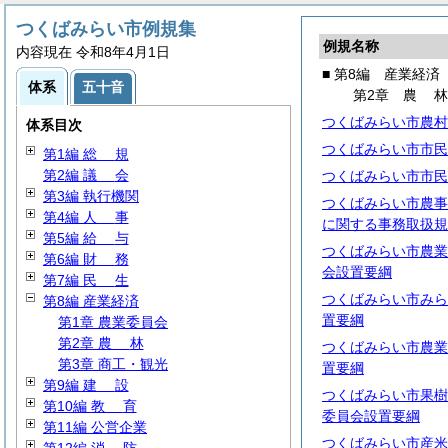
つくばみらい市例規集
例規名称
内容現在 令和8年4月1日
■ 第8編 産業経済
体系
五十音
第2章
農
つくばみらい市農村
体系目次
つくばみらい市市民
第1編
総
規
第2編
議
会
つくばみらい市市民
第3編 執行機関
つくばみらい市農事
第4編
人
事
に関する事務取扱規
第5編
給
与
つくばみらい市農業
第6編
財
務
会設置要綱
第7編
民
生
つくばみらい市みら
第8編 産業経済
置要綱
第1章 農業委員会
第2章
農
林
つくばみらい市農業
第3章 商工・観光
置要綱
第9編
建
設
つくばみらい市果樹
第10編
教
育
委員会設置要綱
第11編 公営企業
つくばみらい市産米