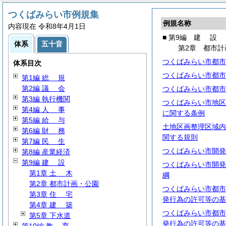
つくばみらい市例規集
例規名称
内容現在 令和8年4月1日
■ 第9編
建
設
体系
五十音
第2章 都市計
つくばみらい市都市
体系目次
つくばみらい市都市
第1編
総
規
第2編
議
会
つくばみらい市都市
第3編 執行機関
つくばみらい市地区
第4編
人
事
に関する条例
第5編
給
与
土地区画整理区域内
第6編
財
務
関する規則
第7編
民
生
つくばみらい市開発
第8編 産業経済
第9編
建
設
つくばみらい市開発
第1章
土
木
綱
第2章 都市計画・公園
つくばみらい市都市
第3章
住
宅
発行為の許可等の基
第4章
建
築
つくばみらい市都市
第5章 下水道
発行為の許可等の基