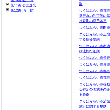
第10編
教
育
則
第11編 公営企業
第12編
消
防
つくばみらい市都市
発行為の許可等の基
行規則の運用基準
つくばみらい市開発
つくばみらい市土地
する指導要綱
つくばみらい市宅地
制法施行細則
つくばみらい市景観
つくばみらい市景観
つくばみらい市都市
つくばみらい市都市
つくばみらい市移動
な特定公園施設の設
る条例
つくばみらい市茨城
施行に関する規則