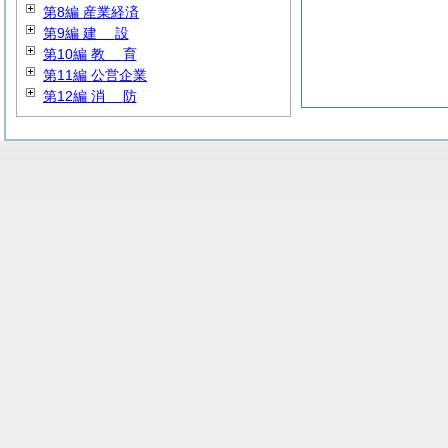
第8編 産業経済
第9編
建
設
第10編
教
育
第11編 公営企業
第12編
消
防