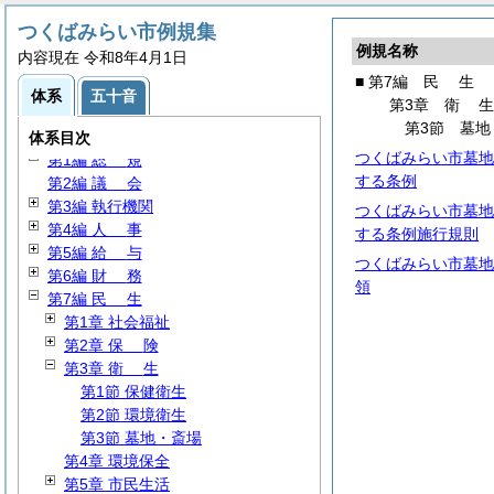
つくばみらい市例規集
例規名称
内容現在 令和8年4月1日
■ 第7編
民
生
体系
五十音
第3章
衛
第3節 墓地
体系目次
つくばみらい市墓地
第1編
総
規
する条例
第2編
議
会
第3編 執行機関
つくばみらい市墓地
第4編
人
事
する条例施行規則
第5編
給
与
つくばみらい市墓地
第6編
財
務
領
第7編
民
生
第1章 社会福祉
第2章
保
険
第3章
衛
生
第1節 保健衛生
第2節 環境衛生
第3節 墓地・斎場
第4章 環境保全
第5章 市民生活