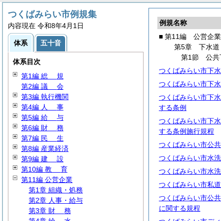
つくばみらい市例規集
例規名称
内容現在 令和8年4月1日
■ 第11編 公営企業
体系
五十音
第5章 下水道
第1節 公共
体系目次
つくばみらい市下水
第1編
総
規
つくばみらい市下水
第2編
議
会
第3編 執行機関
つくばみらい市下水
第4編
人
事
する条例
第5編
給
与
つくばみらい市下水
第6編
財
務
する条例施行規程
第7編
民
生
つくばみらい市公共
第8編 産業経済
つくばみらい市水洗
第9編
建
設
第10編
教
育
つくばみらい市水洗
第11編 公営企業
つくばみらい市私道
第1章 組織・処務
つくばみらい市公共
第2章 人事・給与
に関する規程
第3章
財
務