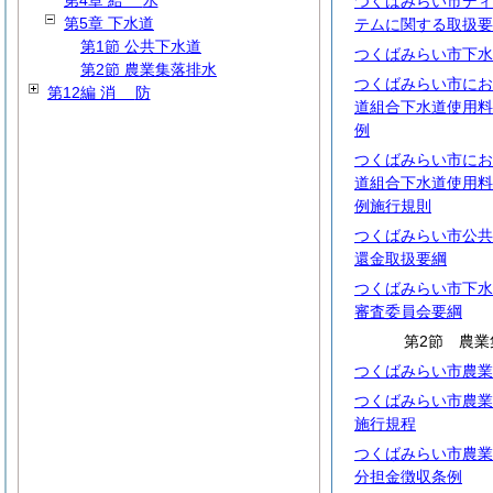
第4章
給
水
つくばみらい市ディ
第5章 下水道
テムに関する取扱要
第1節 公共下水道
つくばみらい市下水
第2節 農業集落排水
つくばみらい市にお
第12編
消
防
道組合下水道使用料
例
つくばみらい市にお
道組合下水道使用料
例施行規則
つくばみらい市公共
還金取扱要綱
つくばみらい市下水
審査委員会要綱
第2節 農業
つくばみらい市農業
つくばみらい市農業
施行規程
つくばみらい市農業
分担金徴収条例