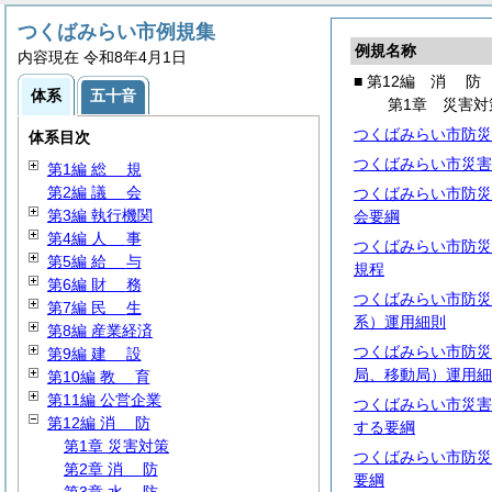
つくばみらい市例規集
例規名称
内容現在 令和8年4月1日
■ 第12編
消
防
体系
五十音
第1章 災害対
つくばみらい市防災
体系目次
つくばみらい市災害
第1編
総
規
第2編
議
会
つくばみらい市防災
第3編 執行機関
会要綱
第4編
人
事
つくばみらい市防災
第5編
給
与
規程
第6編
財
務
つくばみらい市防災
第7編
民
生
系）運用細則
第8編 産業経済
つくばみらい市防災
第9編
建
設
局、移動局）運用細
第10編
教
育
第11編 公営企業
つくばみらい市災害
第12編
消
防
する要綱
第1章 災害対策
つくばみらい市防災
第2章
消
防
要綱