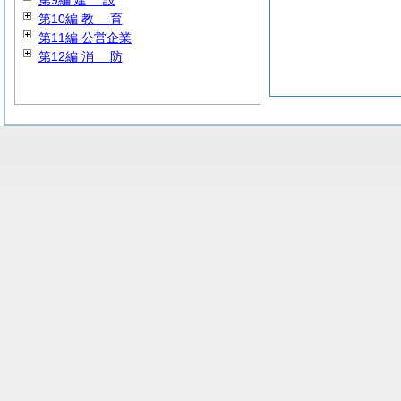
第9編
建
設
第10編
教
育
第11編 公営企業
第12編
消
防