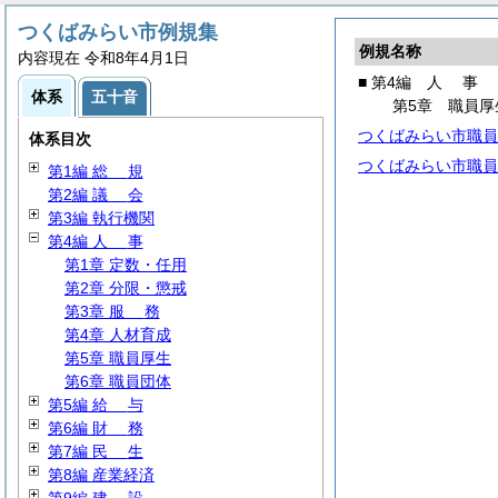
つくばみらい市例規集
例規名称
内容現在 令和8年4月1日
■ 第4編
人
事
体系
五十音
第5章 職員厚
つくばみらい市職員
体系目次
つくばみらい市職員
第1編
総
規
第2編
議
会
第3編 執行機関
第4編
人
事
第1章 定数・任用
第2章 分限・懲戒
第3章
服
務
第4章 人材育成
第5章 職員厚生
第6章 職員団体
第5編
給
与
第6編
財
務
第7編
民
生
第8編 産業経済