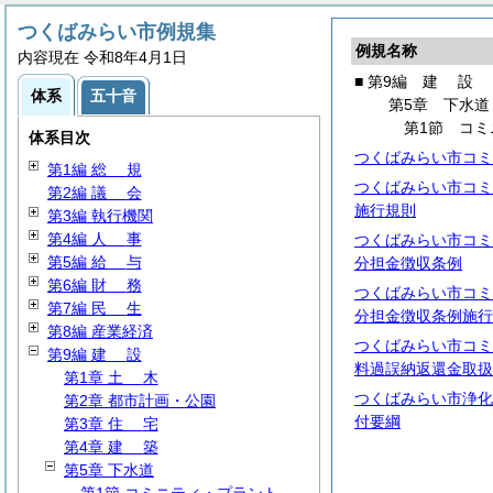
つくばみらい市例規集
例規名称
内容現在 令和8年4月1日
■ 第9編
建
設
体系
五十音
第5章 下水道
第1節 コ
体系目次
つくばみらい市コミ
第1編
総
規
つくばみらい市コミ
第2編
議
会
施行規則
第3編 執行機関
第4編
人
事
つくばみらい市コミ
第5編
給
与
分担金徴収条例
第6編
財
務
つくばみらい市コミ
第7編
民
生
分担金徴収条例施行
第8編 産業経済
つくばみらい市コミ
第9編
建
設
料過誤納返還金取扱
第1章
土
木
つくばみらい市浄化
第2章 都市計画・公園
付要綱
第3章
住
宅
第4章
建
築
第5章 下水道