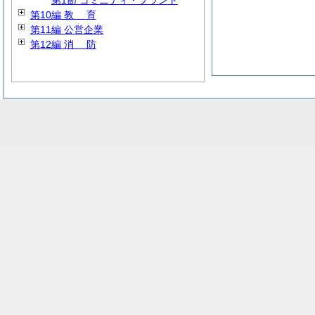
第1節 コミニティ・プラント
第10編
教
育
第11編 公営企業
第12編
消
防