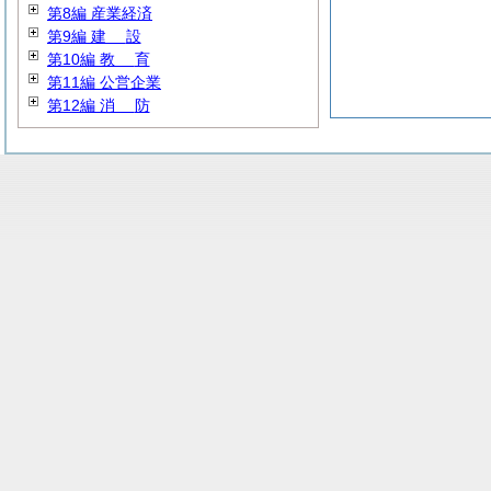
第8編 産業経済
第9編
建
設
第10編
教
育
第11編 公営企業
第12編
消
防