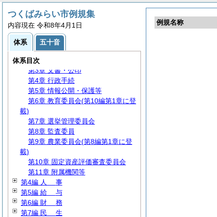
つくばみらい市例規集
第1編
総
規
例規名称
内容現在 令和8年4月1日
第2編
議
会
第3編 執行機関
体系
五十音
第1章
組
織
第2章 代理・専決等
体系目次
第3章 文書・公印
第4章 行政手続
第5章 情報公開・保護等
第6章 教育委員会(第10編第1章に登
載)
第7章 選挙管理委員会
第8章 監査委員
第9章 農業委員会(第8編第1章に登
載)
第10章 固定資産評価審査委員会
第11章 附属機関等
第4編
人
事
第5編
給
与
第6編
財
務
第7編
民
生