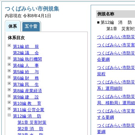
つくばみらい市例規集
例規名称
内容現在 令和8年4月1日
■ 第12編
消
防
体系
五十音
第1章 災害対
つくばみらい市防災
体系目次
つくばみらい市災害
第1編
総
規
第2編
議
会
つくばみらい市防災
第3編 執行機関
会要綱
第4編
人
事
つくばみらい市防災
第5編
給
与
規程
第6編
財
務
つくばみらい市防災
第7編
民
生
系）運用細則
第8編 産業経済
つくばみらい市防災
第9編
建
設
局、移動局）運用細
第10編
教
育
第11編 公営企業
つくばみらい市災害
第12編
消
防
する要綱
第1章 災害対策
つくばみらい市防災
第2章
消
防
要綱