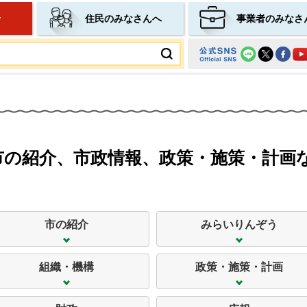
せ
住民のみなさんへ
事業者のみなさ
ムページ
市政について
市の紹介、市政情報、政策・施策・計画
市の紹介
みらいりんぞう
組織・機構
政策・施策・計画