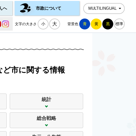
んへ
市政について
MULTILINGUAL
公式SNS一覧
大
小
青
黄
黒
標準
文字の大きさ
背景色
など市に関する情報
統計
総合戦略