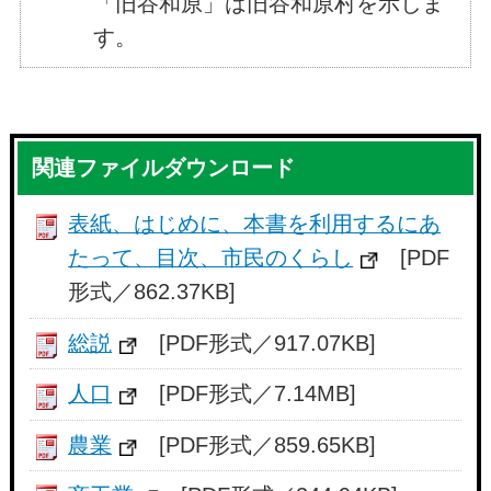
「旧谷和原」は旧谷和原村を示しま
す。
関連ファイルダウンロード
表紙、はじめに、本書を利用するにあ
たって、目次、市民のくらし
[PDF
形式／862.37KB]
総説
[PDF形式／917.07KB]
人口
[PDF形式／7.14MB]
農業
[PDF形式／859.65KB]