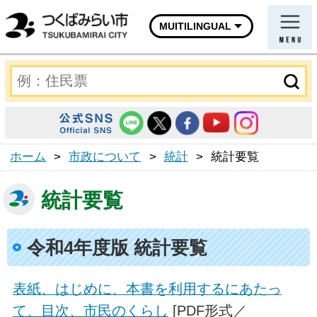
MUITILINGUAL
ホーム
>
市政について
>
統計
>
統計要覧
統計要覧
令和4年度版 統計要覧
表紙、はじめに、本書を利用するにあたっ
て、目次、市民のくらし
[PDF形式／