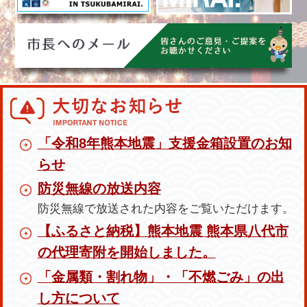
2026年8月4日
New!
粗大ごみの出し方【オンライン申請も受付
中！】
2026年8月3日
New!
大切なお知らせ
「令和8年熊本地震」支援金箱設置のお知らせ
「令和8年熊本地震」支援金箱設置のお知
2026年8月3日
New!
らせ
令和8年度つくばみらい市市民ミュージカル
防災無線の放送内容
「探検家 間宮林蔵」 協賛募集！
防災無線で放送された内容をご覧いただけます。
【ふるさと納税】熊本地震 熊本県八代市
2026年8月3日
New!
の代理寄附を開始しました。
医療相談アプリLEBER（リーバー）をご活用
「金属類・割れ物」・「不燃ごみ」の出
ください
し方について