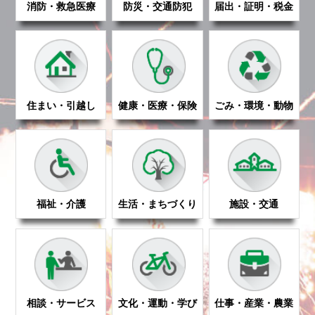
消防・救急医療
防災・交通防犯
届出・証明・税金
2026年8月5日
New!
夏休みの食を応援！ 〜夏休み「おうちでご
はん」応援プロジェクト〜
住まい・引越し
健康・医療・保険
ごみ・環境・動物
2026年8月5日
New!
8月6日（木曜日）正午から予約受付開始で
す！ 令和8年度 子育て応援イベント第3
弾 おやこハロウィンパーティー2026
福祉・介護
生活・まちづくり
施設・交通
2026年8月5日
New!
パブリック・コメント（意見公募）のお知ら
せ
相談・サービス
文化・運動・学び
仕事・産業・農業