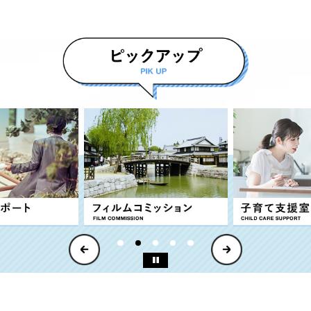
データを見る
出会いをサポートを見る
フィルムコ
1
2
3
4
5
Previous
Next
停止