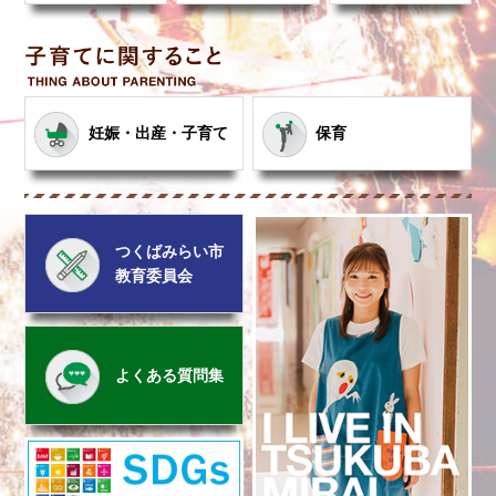
2026年8月5日
New!
令和8年度 つくばみらい市放課後（公設）児
子育てに関すること
童クラブご案内
妊娠・出産・子育て
保育
2026年8月4日
New!
つくばみらい市農業委員会総会開催のお知ら
せ（令和8年8月10日）
つくばみらい市
2026年8月4日
New!
教育委員会
お盆を中心とした期間中（8月8日〜8月16
日）に受診できる医療機関について
よくある質問集
2026年8月4日
New!
10月分みらい健診予約開始のお知らせ