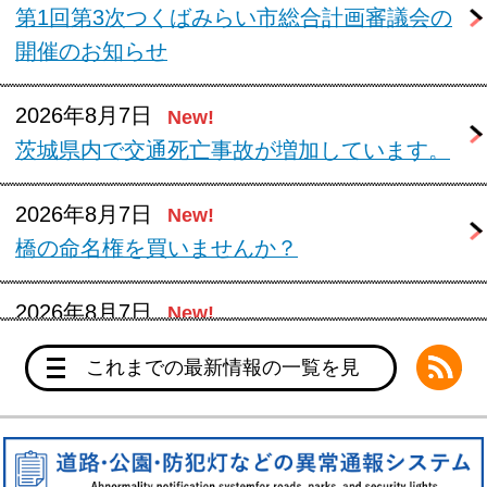
第1回第3次つくばみらい市総合計画審議会の
開催のお知らせ
2026年8月7日
New!
茨城県内で交通死亡事故が増加しています。
2026年8月7日
New!
橋の命名権を買いませんか？
2026年8月7日
New!
条件付一般競争入札・指名競争入札のお知ら
最
これまでの最新情報の一覧を見
せ(令和8年8月27日執行)
る
2026年8月7日
New!
自動販売機設置に関する一般競争入札のお知