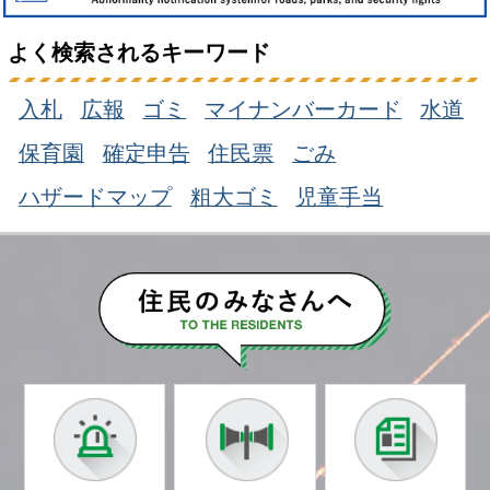
らせ
よく検索されるキーワード
2026年8月6日
New!
入札
広報
ゴミ
マイナンバーカード
水道
【ミュージカルコンサート】市民とプロで創
保育園
確定申告
住民票
ごみ
る夢のステージのご案内
ハザードマップ
粗大ゴミ
児童手当
2026年8月5日
New!
令和8年度第2回つくばみらい市都市計画審議
会の開催のお知らせ
2026年8月5日
New!
音声による広報つくばみらい(2026年8月号)
2026年8月5日
New!
夏季の水道メーター検針時間について