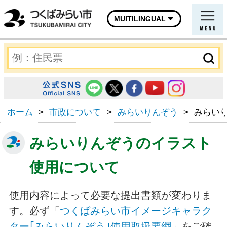
MUITILINGUAL
ホーム
>
市政について
>
みらいりんぞう
>
みらい
みらいりんぞうのイラスト
使用について
使用内容によって必要な提出書類が変わりま
す。必ず「
つくばみらい市イメージキャラク
ター｢みらいりんぞう｣使用取扱要綱
」をご確