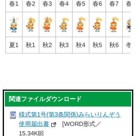
春1
春2
春3
春4
春5
春6
春7
春8
夏1
秋1
秋2
秋3
秋4
秋5
秋6
冬1
関連ファイルダウンロード
様式第1号(第3条関係)みらいりんぞう
使用届出書
[WORD形式／
15.34KB]