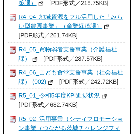
策課）
[PDF形式／218.75KB]
R4_04_地域資源をフル活用した「みら
い型農園事業」（産業経済課）
[PDF形式／261.74KB]
R4_05_買物弱者支援事業（介護福祉
課）
[PDF形式／287.57KB]
R4_06_こども食堂支援事業（社会福祉
課） (002)
[PDF形式／242.72KB]
R5_01_令和5年度KPI進捗状況
[PDF形式／682.74KB]
R5_02_活用事業（シティプロモーショ
ン事業（つながる茨城チャレンジフィ