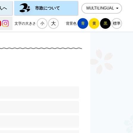
んへ
市政について
MULTILINGUAL
公式SNS一覧
大
小
青
黄
黒
標準
文字の大きさ
背景色