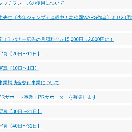
キャッチフレーズの使用について
生先生〔少年ジャンプ＋連載中！幼稚園WARS作者〕より20
！】バナー広告の月額料金が15,000円→2,000円に！
真【20日〜11日】
写真【10日〜1日】
冠事業補助金交付事業について
PRサポート事業・PRサポーターを募集します
真【30日〜21日】
真【40日〜31日】