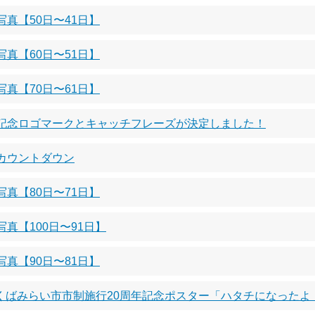
真【50日〜41日】
真【60日〜51日】
真【70日〜61日】
年記念ロゴマークとキャッチフレーズが決定しました！
カウントダウン
真【80日〜71日】
真【100日〜91日】
真【90日〜81日】
くばみらい市市制施行20周年記念ポスター「ハタチになったよ