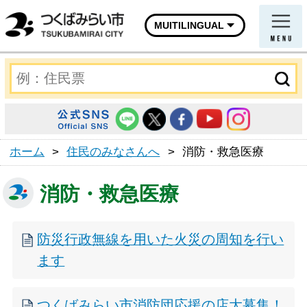
MUITILINGUAL
ホーム
>
住民のみなさんへ
>
消防・救急医療
消防・救急医療
防災行政無線を用いた火災の周知を行い
ます
つくばみらい市消防団応援の店大募集！