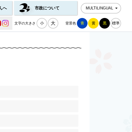
んへ
市政について
MULTILINGUAL
公式SNS一覧
大
小
青
黄
黒
標準
文字の大きさ
背景色