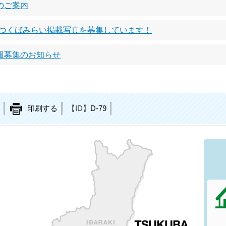
のご案内
RAI. 広報つくばみらい掲載写真を募集しています！
報募集のお知らせ
印刷する
【ID】
D-79