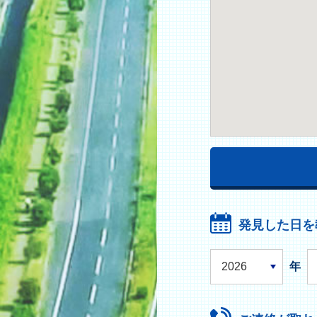
発見した日を
年