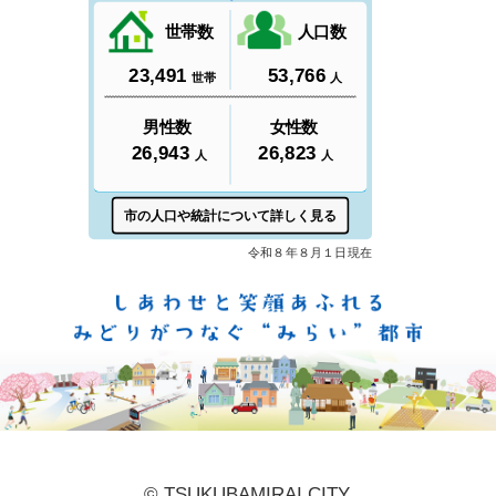
しあ
© TSUKUBAMIRAI CITY.