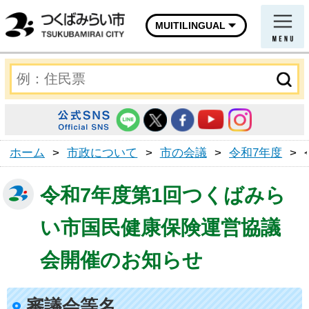
MUITILINGUAL
ホーム
>
市政について
>
市の会議
>
令和7年度
>
令和7年度第1回つくばみら
い市国民健康保険運営協議
会開催のお知らせ
審議会等名