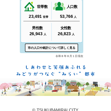
しあ
© TSUKUBAMIRAI CITY.