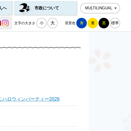
んへ
市政について
MULTILINGUAL
公式SNS一覧
大
小
青
黄
黒
標準
文字の大きさ
背景色
ハロウィンパーティー2026