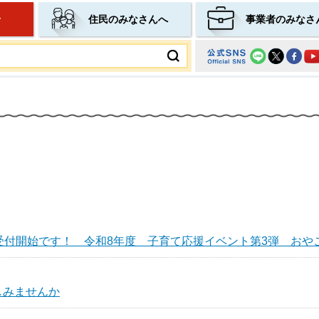
せ
住民のみなさんへ
事業者のみなさ
ムページ
受付開始です！ 令和8年度 子育て応援イベント第3弾 おやこ
しみませんか