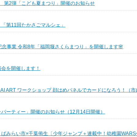
 第2弾「こども夏まつり」開催のお知らせ
「第11回たかさごマルシェ」
記念事業 令和8年「福岡堰さくらまつり」を開催します🌸
演会を開催します！
AI ART ワークショップ 顔はめパネルでカードになろう！（
パーティー」開催のお知らせ（12月14日開催）
みらい市×千葉侑生〔少年ジャンプ＋連載中！幼稚園WARS作者