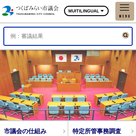
つくばみらい市議会公式
MUITILINGUAL
市議会の仕組み
特定所管事務調査