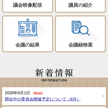
議会映像配信
議員の紹介
会議の結果
会議録検索
2026年8月1日
New!
閉会中の委員会開催予定について（8月）