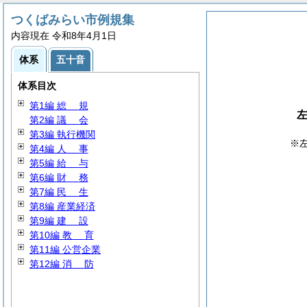
つくばみらい市例規集
内容現在 令和8年4月1日
体系
五十音
体系目次
第1編
総
規
第2編
議
会
第3編 執行機関
※
第4編
人
事
第5編
給
与
第6編
財
務
第7編
民
生
第8編 産業経済
第9編
建
設
第10編
教
育
第11編 公営企業
第12編
消
防