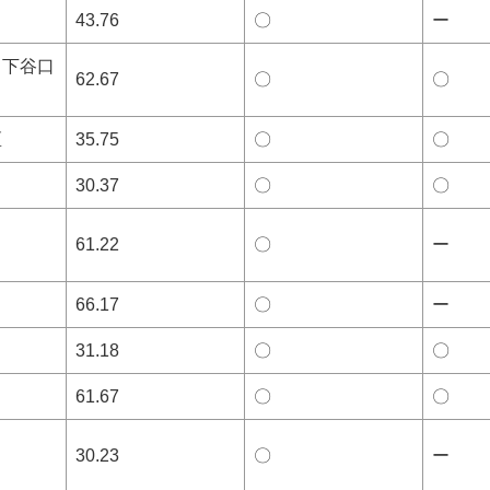
43.76
〇
ー
・下谷口
62.67
〇
〇
区
35.75
〇
〇
30.37
〇
〇
61.22
〇
ー
66.17
〇
ー
31.18
〇
〇
61.67
〇
〇
30.23
〇
ー