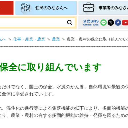
せ
住民のみなさんへ
事業者のみなさ
ムページ
んへ
>
仕事・産業・農業
>
農業
>
農業・農村の保全に取り組んでい
保全に取り組んでいます
るだけでなく、国土の保全、水源のかん養、自然環境や景観の
民全体に享受されています。
化、混住化の進行等による集落機能の低下により、多面的機能
なり、農業・農村の有する多面的機能の維持・発揮を図るため