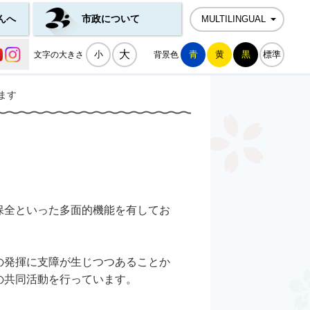
んへ
市政について
MULTILINGUAL
公式SNS一覧
大
小
青
黄
黒
標準
文字の大きさ
背景色
ます
保全といった多面的機能を有してお
の発揮に支障が生じつつあることか
の共同活動を行っています。