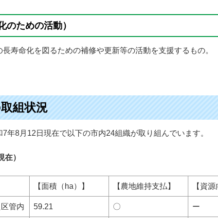
化のための活動）
の長寿命化を図るための補修や更新等の活動を支援するもの。
取組状況
7年8月12日現在で以下の市内24組織が取り組んでいます。
現在）
【面積（ha）】
【農地維持支払】
【資源
良区管内
59.21
〇
ー