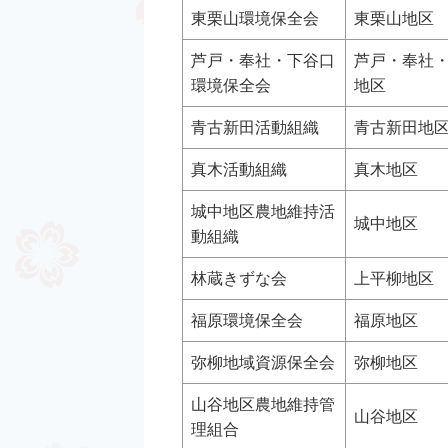
東栗山環境保全会
東栗山地区
芦戸・奉社・下谷口
芦戸・奉社
環境保全会
地区
青古新田活動組織
青古新田地
真木活動組織
真木地区
城中地区農地維持活
城中地区
動組織
林蔵きずな会
上平柳地区
福原環境保全会
福原地区
弥柳地域資源保全会
弥柳地区
山谷地区農地維持管
山谷地区
理組合