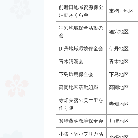
前新田地域資源保全
東楢戸地区
活動さくら会
狸穴地域保全活動の
狸穴地区
会
伊丹地域環境保全会
伊丹地区
青木清瀧会
青木地区
下島環境保全会
下島地区
高岡地区活動組織
高岡地区
寺畑集落の美土里を
寺畑地区
作り隊
関場藤柄環境保全会
川崎地区
小張下宿パプリカ活
小張地区