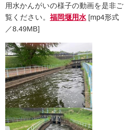
用水かんがいの様子の動画を是非ご
覧ください。
福岡堰用水
[mp4形式
／8.49MB]