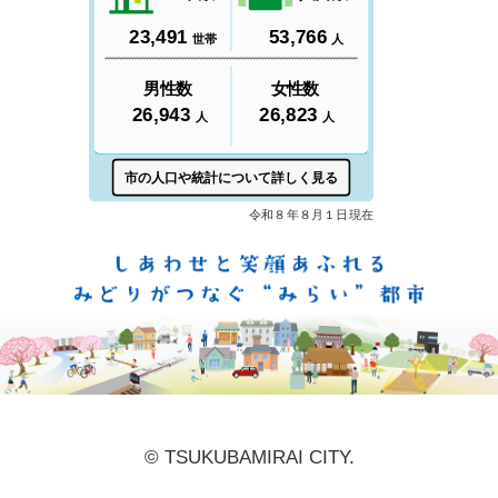
しあ
© TSUKUBAMIRAI CITY.