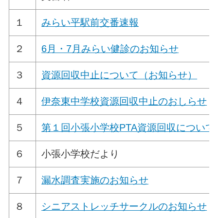
１
みらい平駅前交番速報
２
6月・7月みらい健診のお知らせ
３
資源回収中止について（お知らせ）
４
伊奈東中学校資源回収中止のおしらせ
５
第１回小張小学校PTA資源回収について
６
小張小学校だより
７
漏水調査実施のお知らせ
８
シニアストレッチサークルのお知らせ