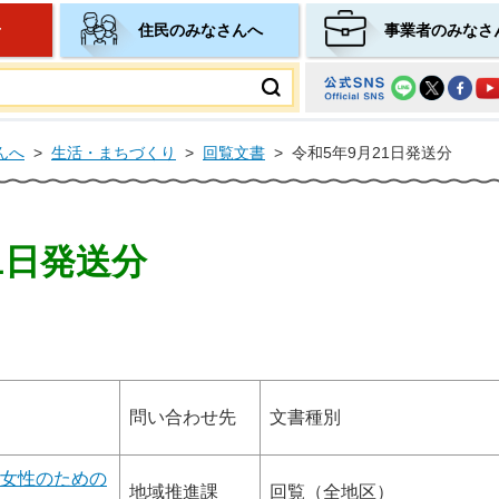
せ
住民のみなさんへ
事業者のみなさ
ムページ
んへ
>
生活・まちづくり
>
回覧文書
>
令和5年9月21日発送分
1日発送分
問い合わせ先
文書種別
女性のための
地域推進課
回覧（全地区）