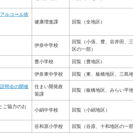
アルコール依
健康増進課
回覧（全地区）
回覧（小張、豊、谷井田、
伊奈中学校
区の一部）
豊小学校
回覧（豊地区）
伊奈東中学校
回覧（東、板橋地区、三島
説明会の開催
住まい開発政
回覧（板橋地区、みらい平
策課
とご協力のお
小絹中学校
回覧（小絹地区）
谷和原小学校
回覧（谷原、十和地区の一