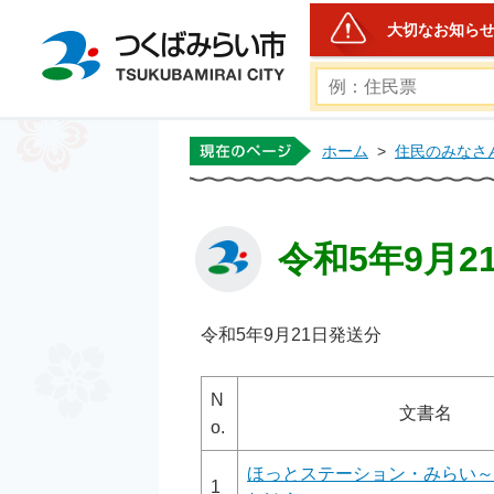
大切なお知ら
つくばみらい市公式ホー
ホーム
>
住民のみなさ
令和5年9月2
令和5年9月21日発送分
N
文書名
o.
ほっとステーション・みらい～
1