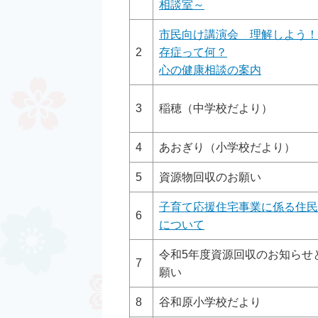
相談室～
市民向け講演会 理解しよう！
2
存症って何？
心の健康相談の案内
3
稲穂（中学校だより）
4
あおぎり（小学校だより）
5
資源物回収のお願い
子育て応援住宅事業に係る住民
6
について
令和5年度資源回収のお知らせ
7
願い
8
谷和原小学校だより