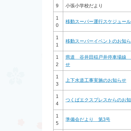
9
小張小学校だより
1
移動スーパー運行スケジュール
0
1
移動スーパーイベントのお知ら
1
1
県道 谷井田稲戸井停車場線 
2
せ
1
上下水道工事実施のお知らせ
3
1
つくばエクスプレスからのお知
4
1
準備会だより 第3号
5