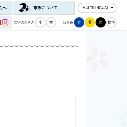
んへ
市政について
MULTILINGUAL
公式SNS一覧
大
小
青
黄
黒
標準
文字の大きさ
背景色