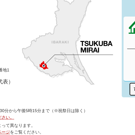
番地1
（代表）
30分から午後5時15分まで（※祝祭日は除く）
ださい。
よって異なります。
ページ
をご覧ください。