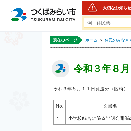
大切なお知ら
つくばみらい市公式ホー
ホーム
>
住民のみなさ
令和３年８月
令和３年８月１１日発送分（臨時）
No.
文書名
１
小学校統合に係る説明会開催