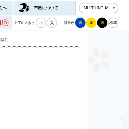
んへ
市政について
MULTILINGUAL
公式SNS一覧
大
小
青
黄
黒
標準
文字の大きさ
背景色
臨時）