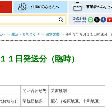
せ
住民のみなさんへ
事業者のみなさ
ムページ
んへ
>
生活・まちづくり
>
回覧文書
>
令和３年８月１１日発送分（
１１日発送分（臨時）
問い合わせ先
文書種別
のお知らせ
学校総務課
配布（谷原地区、十和地区）