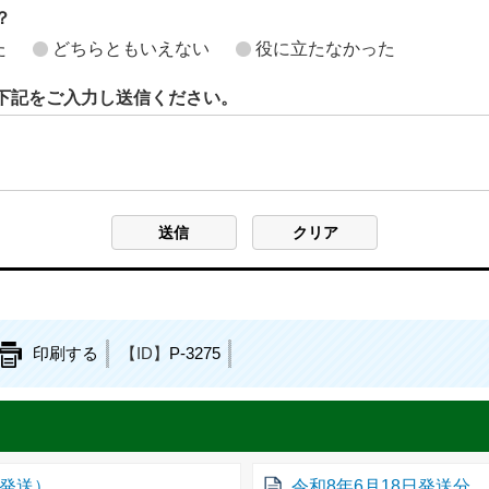
？
た
どちらともいえない
役に立たなかった
下記をご入力し送信ください。
印刷する
【ID】
P-3275
課発送）
令和8年6月18日発送分