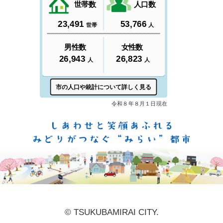
しあ
© TSUKUBAMIRAI CITY.