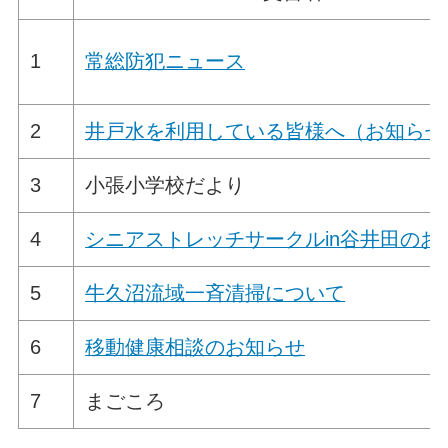
1
常総防犯ニュース
2
井戸水を利用している皆様へ（お知らせ
3
小張小学校だより
4
シニアストレッチサークルin谷井田のお
5
牛久沼流域一斉清掃について
6
移動健康相談のお知らせ
7
まごころ