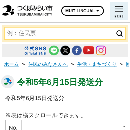
MUITILINGUAL
ホーム
>
住民のみなさんへ
>
生活・まちづくり
>
令和5年6月15日発送分
令和5年6月15日発送分
※表は横スクロールできます。
No.
文