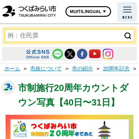
MUITILINGUAL
ホーム
>
市政について
>
市の紹介
>
20周年記念
>
市制施行20周年カウントダ
ウン写真【40日〜31日】