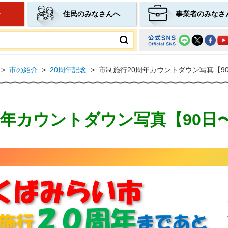
せ
住民のみなさんへ
事業者のみなさ
ムページ
>
市の紹介
>
20周年記念
>
市制施行20周年カウントダウン写真【90
周年カウントダウン写真【90日〜