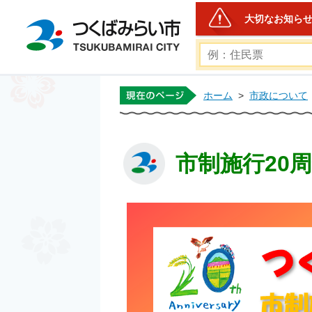
大切なお知ら
つくばみらい市公式ホー
ホーム
>
市政について
市制施行20