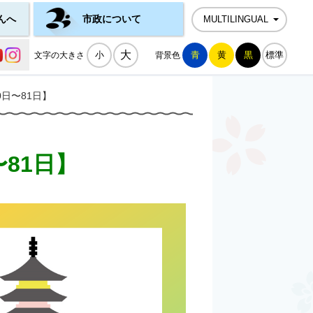
んへ
市政について
MULTILINGUAL
公式SNS一覧
大
小
青
黄
黒
標準
文字の大きさ
背景色
日〜81日】
81日】