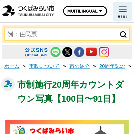
MUITILINGUAL
ホーム
>
市政について
>
市の紹介
>
20周年記念
>
市制施行20周年カウントダ
ウン写真【100日〜91日】