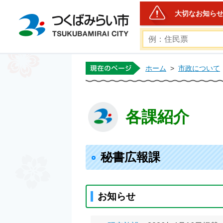
大切なお知ら
つくばみらい市公式ホー
ホーム
>
市政について
各課紹介
秘書広報課
お知らせ