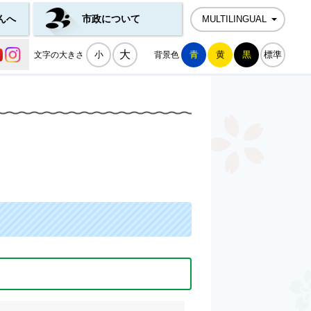
んへ
市政について
MULTILINGUAL
公式SNS一覧
大
小
青
黄
黒
標準
文字の大きさ
背景色