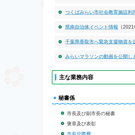
つくばみらい市社会教育施設利用
県南自治体イベント情報
（202
千葉県香取市へ緊急支援物資を
みらいマラソンの動画を公開し
主な業務内容
秘書係
市⻑及び副市⻑の秘書
褒章及び表彰
市⻑交際費