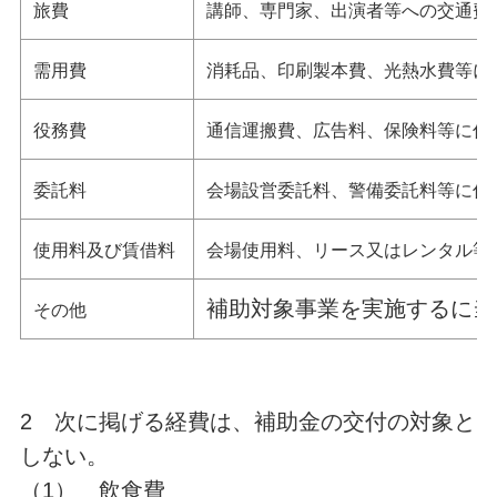
旅費
講師、専門家、出演者等への交通費
需用費
消耗品、印刷製本費、光熱水費等に
役務費
通信運搬費、広告料、保険料等に係
委託料
会場設営委託料、警備委託料等に係
使用料及び賃借料
会場使用料、リース又はレンタル等
補助対象事業を実施するに当
その他
2 次に掲げる経費は、補助金の交付の対象と
しない。
（1） 飲食費