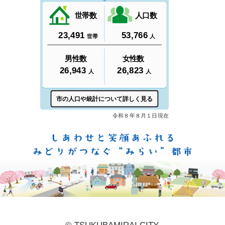
しあ
© TSUKUBAMIRAI CITY.