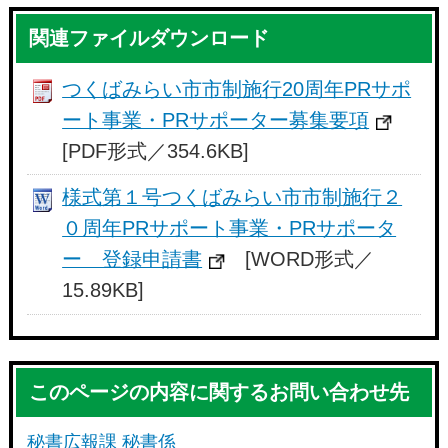
関連ファイルダウンロード
つくばみらい市市制施行20周年PRサポ
ート事業・PRサポーター募集要項
[PDF形式／354.6KB]
様式第１号つくばみらい市市制施行２
０周年PRサポート事業・PRサポータ
ー 登録申請書
[WORD形式／
15.89KB]
このページの内容に関するお問い合わせ先
秘書広報課 秘書係