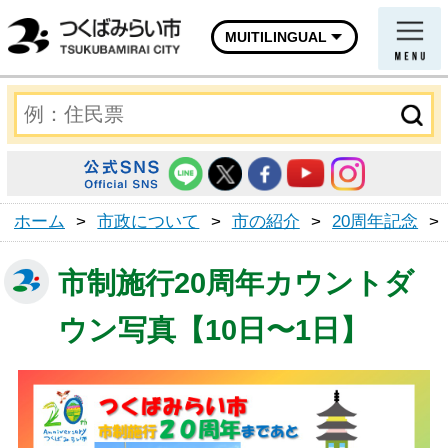
MUITILINGUAL
ホーム
>
市政について
>
市の紹介
>
20周年記念
>
市制施行20周年カウントダ
ウン写真【10日〜1日】