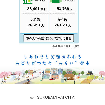
しあ
© TSUKUBAMIRAI CITY.