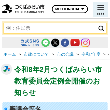
MUITILINGUAL
ホーム
>
市政について
>
市の会議
>
令和7年度
>
令和8年2月つくばみらい市
教育委員会定例会開催のお
知らせ
審議会等名