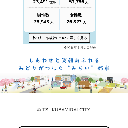
しあ
© TSUKUBAMIRAI CITY.