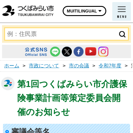
MUITILINGUAL
ホーム
>
市政について
>
市の会議
>
令和7年度
>
第1回つくばみらい市介護保
険事業計画等策定委員会開
催のお知らせ
審議会等名